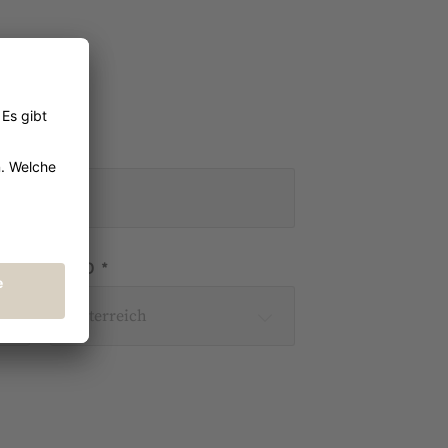
IL *
LAND *
Österreich