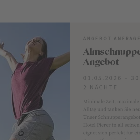
ANGEBOT ANFRAG
Almschnupper
Angebot
01.05.2026 – 30
2 NÄCHTE
Minimale Zeit, maximale
Alltag und tanken Sie neu
Unser Schnupperangebot 
Hotel Pierer in all sein
eignet sich perfekt für e