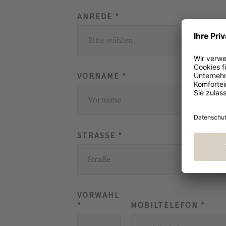
ANREDE *
Bitte wählen
VORNAME *
STRASSE *
PLZ
VORWAHL
*
MOBILTELEFON *