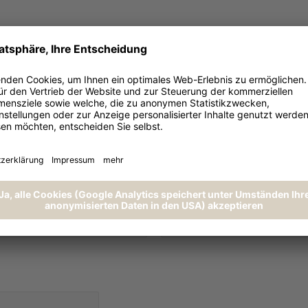
NACHNAME *
E-MA
 *
ORT *