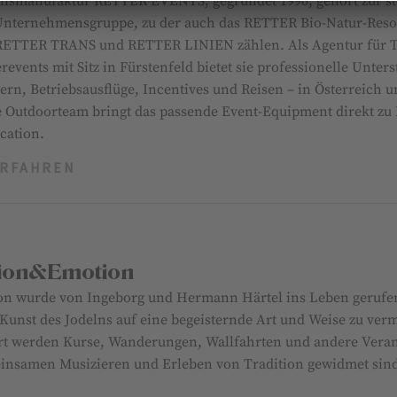
nismanufaktur RETTER EVENTS, gegründet 1996, gehört zur st
nternehmensgruppe, zu der auch das RETTER Bio-Natur-Res
RETTER TRANS und RETTER LINIEN zählen. Als Agentur für T
revents mit Sitz in Fürstenfeld bietet sie professionelle Unter
ern, Betriebsausflüge, Incentives und Reisen – in Österreich u
e Outdoorteam bringt das passende Event-Equipment direkt zu 
cation.
ERFAHREN
tion&Emotion
on wurde von Ingeborg und Hermann Härtel ins Leben gerufe
 Kunst des Jodelns auf eine begeisternde Art und Weise zu verm
rt werden Kurse, Wanderungen, Wallfahrten und andere Veran
nsamen Musizieren und Erleben von Tradition gewidmet sin