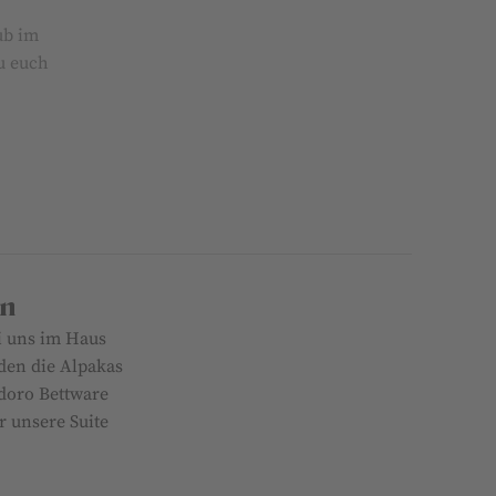
ub im
zu euch
en
i uns im Haus
den die Alpakas
adoro Bettware
r unsere Suite