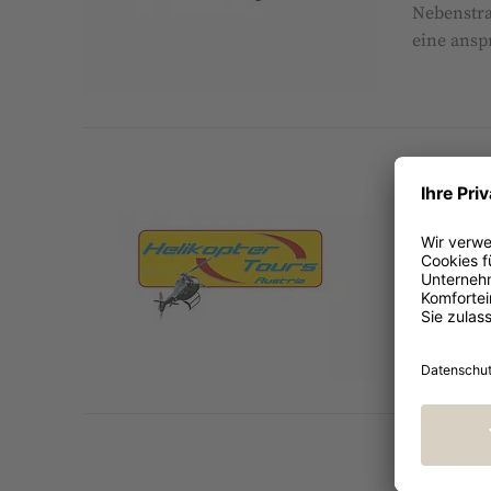
Nebenstra
eine ansp
Heliko
moder
Erlebt ei
Tours Aus
Almwellne
Retter