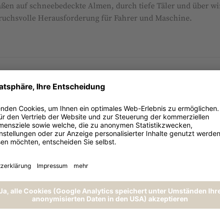
ßen auf schneebedeckte Almen, durch tiefe Täler und über win
ruchsvolle Herausforderung für Fahrer und Maschine.
pter Tours Austria – fliegt mit einem der
nsten und leisesten Turbinenhubschra
nen aufregenden Rundflug auf einer der spannenden Routen vo
tria wie z.B. der AlmWellness-Tour mit Landung auf der Teic
ss Hotel Pierer****Superior.
 Events