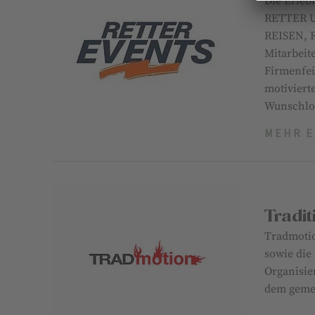
Die Erleb
RETTER U
REISEN, 
Mitarbeite
Firmenfei
motiviert
Wunschlo
MEHR 
Tradi
Tradmoti
sowie die
Organisie
dem gemei