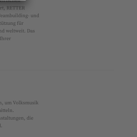
eirischen
ort, RETTER
eambuilding- und
stützung für
nd weltweit. Das
Ihrer
n, um Volksmusik
itteln.
staltungen, die
d.