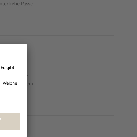
terliche Pässe –
uber
n Helikopter
halm in unserem