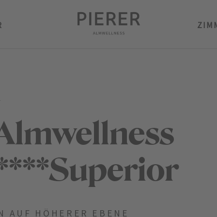
R
ZIM
r
 Almwellness
****Superior
N AUF HÖHERER EBENE