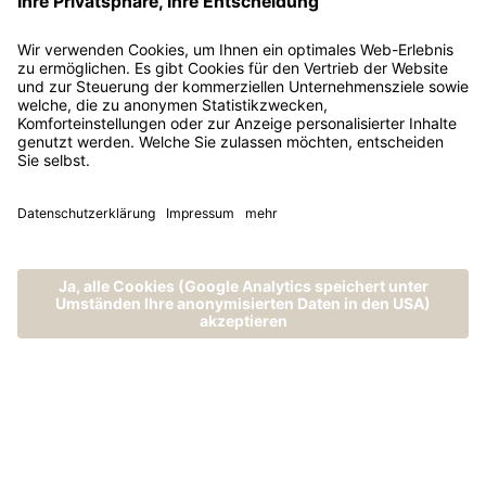
MENÜ
ANRUFEN
ANFRAGEN
BUCHEN
Unsere Naturküche
Alminarium