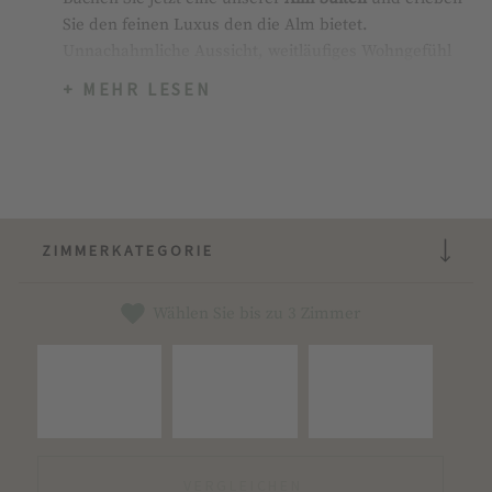
Sie den feinen Luxus den die Alm bietet.
Unnachahmliche Aussicht, weitläufiges Wohngefühl
sowie noch viel mehr Zeit für Wellness in unserem
+ MEHR LESEN
Hotel.
Genießen Sie bereits am Anreisetag den Alm Spa ab
9.00 Uhr und am Abreisetag bis 18.00 Uhr bei
Buchung einer unserer Suiten.
ZIMMERKATEGORIE
Wählen Sie bis zu 3 Zimmer
VERGLEICHEN