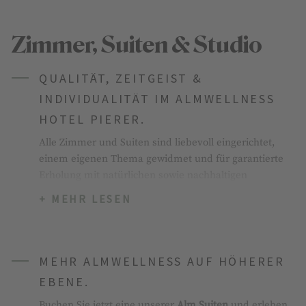
Zimmer, Suiten & Studio
QUALITÄT, ZEITGEIST &
INDIVIDUALITÄT IM ALMWELLNESS
HOTEL PIERER.
Alle Zimmer und Suiten sind liebevoll eingerichtet,
einem eigenen Thema gewidmet und für garantierte
Erholung mit natürlichen sowie nachhaltigen
Materialien ausgestattet. Holzböden, Loden und
+ MEHR LESEN
Leder schaffen ein angenehmes Raumklima und die
Ausblicke in die herrliche Naturlandschaft sorgen für
den absoluten Wohlfühlfaktor.
MEHR ALMWELLNESS AUF HÖHERER
EBENE.
Buchen Sie jetzt eine unserer
Alm Suiten
und erleben