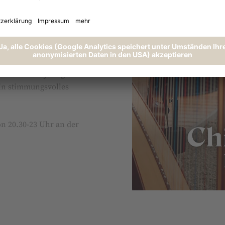
de mit viel Stimmung und
ria, die im Sommer für
Buchen Sie jetzt gleich
ein stimmungsvolles
von 20.30-23 Uhr an der