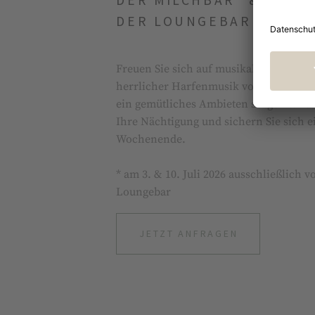
DER LOUNGEBAR
Freuen Sie sich auf musikalische Aben
herrlicher Harfenmusik von Chiara Ma
ein gemütliches Ambieten sorgen wird. 
Ihre Nächtigung und sichern Sie sich 
Wochenende.
* am 3. & 10. Juli 2026 ausschließlich 
Loungebar
JETZT ANFRAGEN