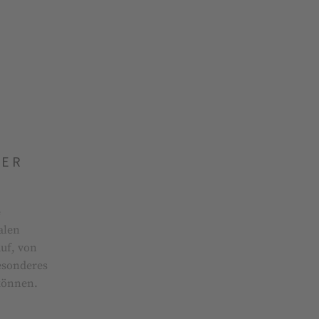
DER
e
alen
auf, von
esonderes
 können.