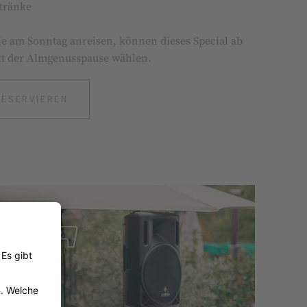
tränke
ie am Sonntag anreisen, können dieses Special ab
att der Almgenusspause wählen.
RESERVIEREN