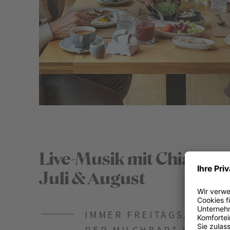
Live-Musik mit Chiara Ma
Juli & August
IMMER FREITAGS, 16.00 
DER MILCHBAR* & 20.30 