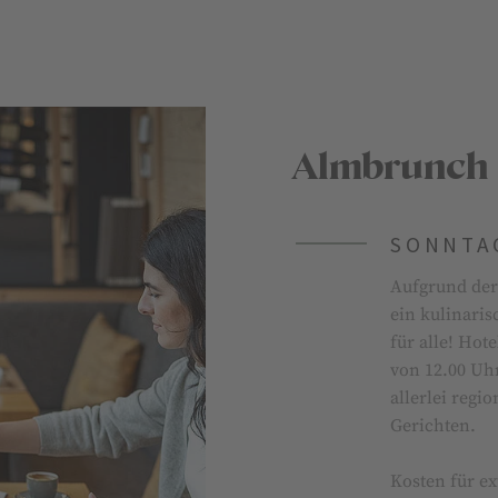
Almbrunch
SONNTAG
Aufgrund der
ein kulinari
für alle! Hot
von 12.00 Uhr
allerlei regi
Gerichten.
Kosten für ext