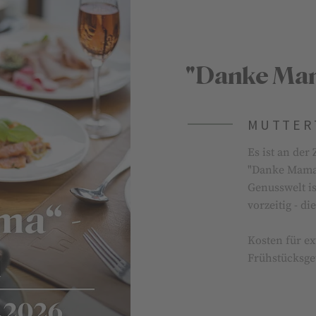
"Danke Mam
MUTTERT
Es ist an de
"Danke Mama"
Genusswelt is
vorzeitig - di
Kosten für ext
Frühstücksge