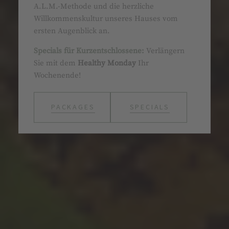
A.L.M.-Methode und die herzliche
Willkommenskultur unseres Hauses vom
ersten Augenblick an.
Specials für Kurzentschlossene:
Verlängern
Sie mit dem
Healthy Monday
Ihr
Wochenende!
PACKAGES
SPECIALS