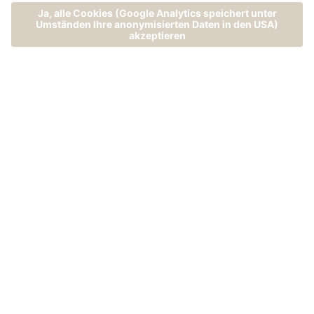
MENÜ
ANRUFEN
ANFRAGEN
BUCHEN
Ihr Hotel auf
der Teichalm
– Almwellness
auf höherer
Ebene