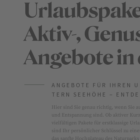
Urlaubspakete
Aktiv-, Genus
Angebote in
ANGEBOTE FÜR IHREN UR
TERN SEEHÖHE – ENTDEC
Hier sind Sie genau richtig, wenn Sie 
und Entspannung sind. Ob aktiver Kurz­u
vielfältigen Pakete für erst­klas­si­ge Ur
sind Ihr per­sön­li­cher Schlüssel zu e
das sanfte Hochplateau des Na­tur­park