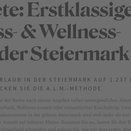
: Erst­klas­si­g
s- & Well­ness-
 der Steiermark
LAUB IN DER STEIERMARK AUF 1.237 
KEN SIE DIE A.L.M.-METHODE
auf der Suche nach einem Angebot voller unvergesslicher Alm­m
r­laub, Wellness-Auszeit oder romantischer Ku­schel­trip: Un­se
­laubs­mo­men­te in der grünen Stei­er­mark sind weit mehr als nur 
iner Auszeit auf höherer Ebene. Kommen Sie an, lassen Sie den B
s Almenland schwei­fen und spüren Sie, wie mit dem ersten Mo­