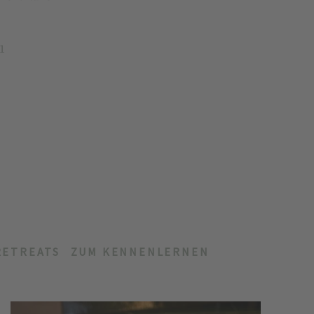
71
RETREATS
ZUM KENNENLERNEN