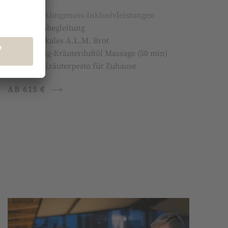
Pierers
Almgenuss-Inklusivleistungen
1 x Weinbegleitung
1 x rustikales A.L.M. Brot
1 x Honig-Kräuterduftöl Massage (50 min)
A.L.M.-Kräuterpesto für Zuhause
AB 615 €