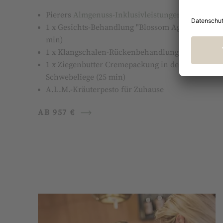
Pierers
Almgenuss-Inklusivleistungen
1 x Gesichts-Behandlung "Blossom Ageless" (80
min)
1 x Klangschalen-Rückenbehandlung (25 min)
1 x Ziegenbutter Cremepackung in der
Schwebeliege (25 min)
A.L.M.-Kräuterpesto für Zuhause
AB 957 €