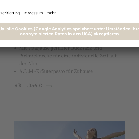
Pierers
Almgenuss-Inklusivleistungen
1 x 7-Kräuter-Wohlfühlmassage (50 min)
1 x Wiesen Detoxbehandlung (80 min)
1 x Frisch wie der Almmorgen
Gesichtsbehandlung (50 min)
Mit Vitaljause gefüllter Rucksack und
Picknickdecke für eine individuelle Zeit auf
der Alm
A.L.M.-Kräuterpesto für Zuhause
AB 1.056 €