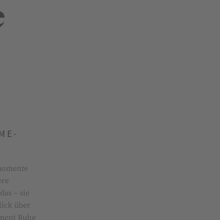
e
ME­
o­men­te
­re
das – sie
lick über
ment Ru­he