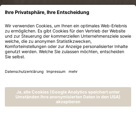
MENÜ
ANRUFEN
ANFRAGEN
BUCHEN
„Die
Entwicklungswerkstatt“ -