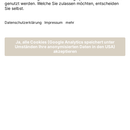
MENÜ
ANRUFEN
ANFRAGEN
BUCHEN
130 Jahre Almwellness auf
höherer Ebene
VOM KLEINEN ALMGASTHOF ZUM 4-
STERNE-SUPERIOR-HOTEL – HIER
TRIFFT TRADITION, ZEIT­GEIST UND
INNOVATION VIEL HERZ­BLUT UND