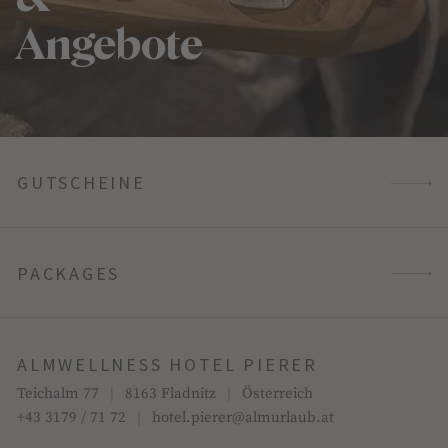
Angebote
GUTSCHEINE
PACKAGES
ALMWELLNESS HOTEL PIERER
Teichalm 77
|
8163 Fladnitz
|
Österreich
+43 3179 / 71 72
|
hotel.pierer@almurlaub.at